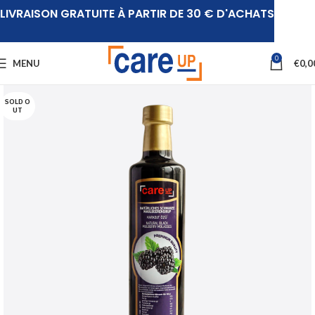
LIVRAISON GRATUITE À PARTIR DE 30 € D'ACHATS
0
MENU
€
0,0
SOLD O
UT