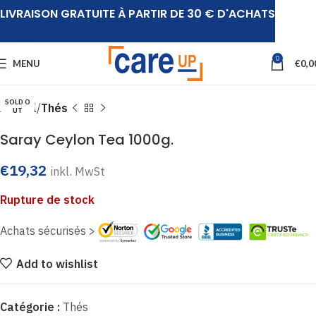
LIVRAISON GRATUITE À PARTIR DE 30 € D'ACHATS
Click to enlarge
0
MENU
€
0,0
SOLD O
Accueil
Thés
UT
Saray Ceylon Tea 1000g.
€
19,32
inkl. MwSt
Rupture de stock
Achats sécurisés >
Add to wishlist
Catégorie :
Thés