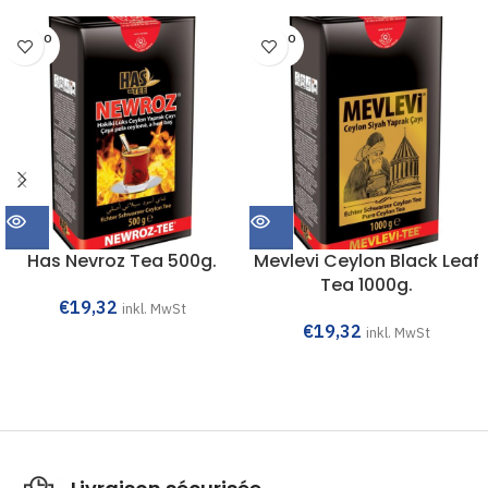
SOLD O
SOLD O
UT
UT
Has Nevroz Tea 500g.
Mevlevi Ceylon Black Leaf
Tea 1000g.
€
19,32
inkl. MwSt
€
19,32
inkl. MwSt