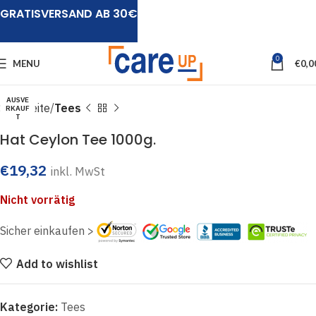
GRATISVERSAND AB 30€
Click to enlarge
0
MENU
€
0,0
AUSVE
Startseite
Tees
RKAUF
T
Hat Ceylon Tee 1000g.
€
19,32
inkl. MwSt
Nicht vorrätig
Sicher einkaufen >
Add to wishlist
Kategorie:
Tees