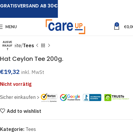
GRATISVERSAND AB 30€
Click to enlarge
0
MENU
€
0,0
AUSVE
Startseite
Tees
RKAUF
T
Hat Ceylon Tee 200g.
€
19,32
inkl. MwSt
Nicht vorrätig
Sicher einkaufen >
Add to wishlist
Kategorie:
Tees