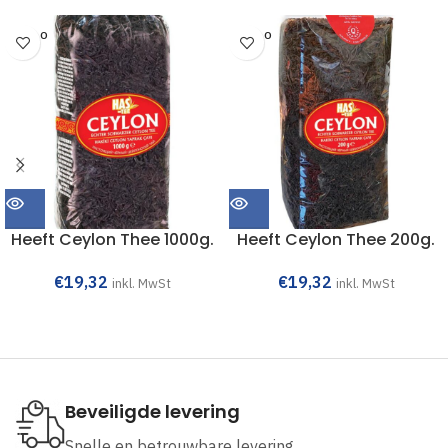
SOLD O
SOLD O
UT
UT
Heeft Ceylon Thee 1000g.
Heeft Ceylon Thee 200g.
€
19,32
€
19,32
inkl. MwSt
inkl. MwSt
Beveiligde levering
Snelle en betrouwbare levering.