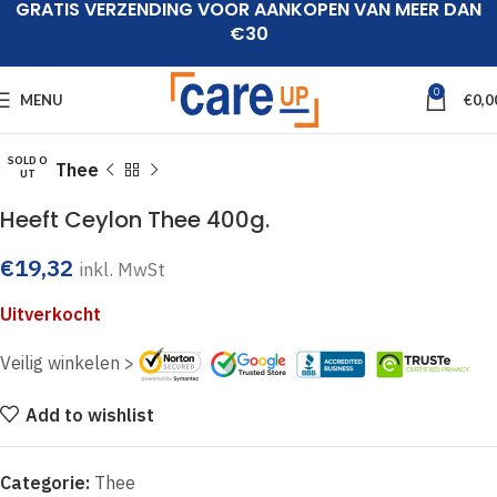
GRATIS VERZENDING VOOR AANKOPEN VAN MEER DAN
€30
Click to enlarge
0
MENU
€
0,0
SOLD O
Home
Thee
UT
Heeft Ceylon Thee 400g.
€
19,32
inkl. MwSt
Uitverkocht
Veilig winkelen >
Add to wishlist
Categorie:
Thee