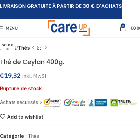
LIVRAISON GRATUITE À PARTIR DE 30 € D'ACHATS
Click to enlarge
0
MENU
€
0,0
SOLD O
Accueil
Thés
UT
Thé de Ceylan 400g.
€
19,32
inkl. MwSt
Rupture de stock
Achats sécurisés >
Add to wishlist
Catégorie :
Thés